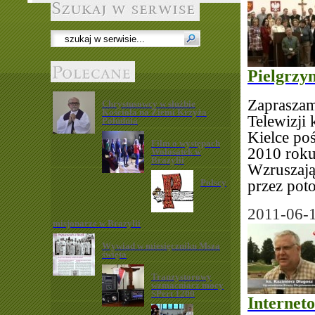
Pielgrzy
Zapraszam
Chrystusowcy w służbie
Kościoła na Ziemi Krzyża
Telewizji
Południa
Kielce po
Film o występach
2010 roku
Wołosatek w
Brazylii
Wzruszają
Polscy
przez pot
2011-06-
misjonarze w Brazylii
Wywiad w miesięczniku Msza
święta
Tranzystorowy
wzmacniacz mocy
SPert 1200
Internet