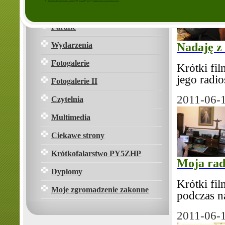
O mnie
Parafie
Wydarzenia
Nadaję z
Fotogalerie
Krótki fi
jego radio
Fotogalerie II
2011-06-
Czytelnia
Multimedia
Ciekawe strony
Krótkofalarstwo PY5ZHP
Moja rad
Dyplomy
Krótki fi
Moje zgromadzenie zakonne
podczas n
2011-06-