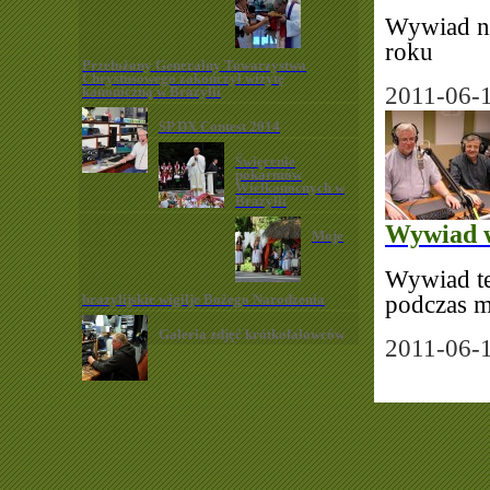
Wywiad na
roku
Przełożony Generalny Towarzystwa
Chrystusowego zakończył wizytę
2011-06-
kanoniczną w Brazylii
SP DX Contest 2014
Święcenie
pokarmów
Wielkanocnych w
Brazylii
Wywiad 
Moje
Wywiad t
brazylijskie wigilje Bożego Narodzenia
podczas m
Galeria zdjęć krótkofalowców
2011-06-