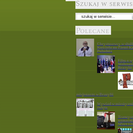
Chrystusowcy w służb
Kościoła na Ziemi K
Południa
Film o w
Wołosat
Brazylii
misjonarze w Brazylii
Wywiad w miesięczn
święta
Tranzys
wzmacni
SPert 12