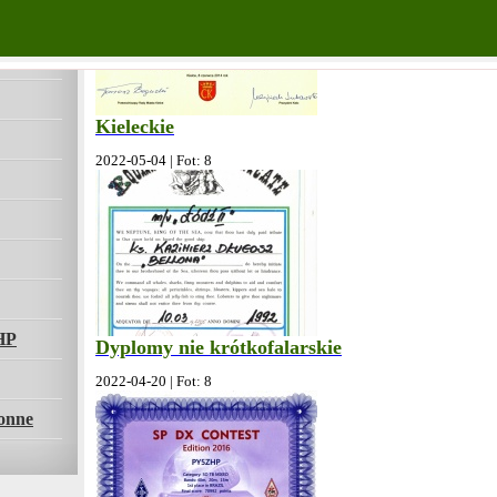
Kieleckie
2022-05-04 | Fot: 8
HP
Dyplomy nie krótkofalarskie
2022-04-20 | Fot: 8
onne