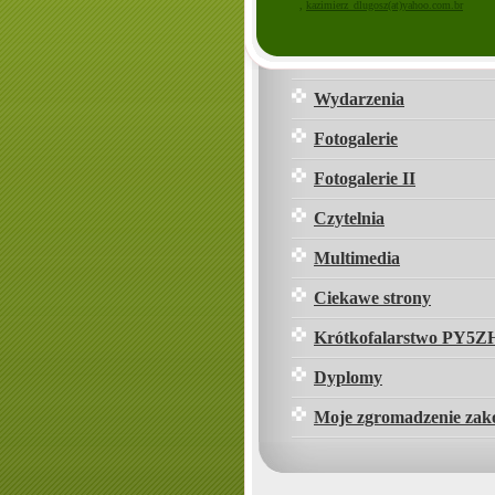
,
kazimierz_dlugosz(at)yahoo.com.br
O mnie
Parafie
Wydarzenia
Fotogalerie
Fotogalerie II
Czytelnia
Multimedia
Ciekawe strony
Krótkofalarstwo PY5Z
Dyplomy
Moje zgromadzenie zak