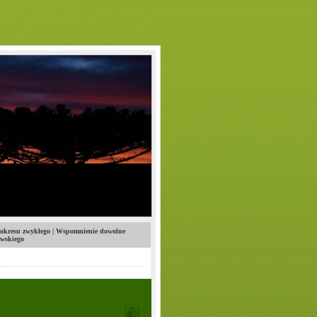
 okresu zwykłego | Wspomnienie dowolne
owskiego