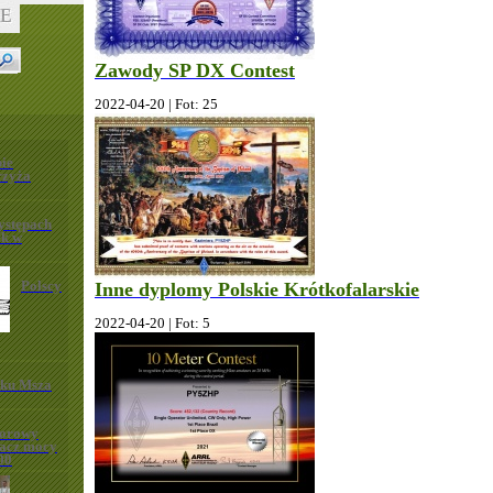
Zawody SP DX Contest
2022-04-20 | Fot: 25
ie
rzyża
ystępach
ek w
Polscy
Inne dyplomy Polskie Krótkofalarskie
2022-04-20 | Fot: 5
iku Msza
torowy
acz mocy
00