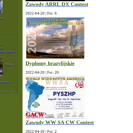
Zawody ARRL DX Contest
2022-04-20 | Fot: 6
twa
e
ów
ocnych w
Dyplomy brazylijskie
Moje
2022-04-20 | Fot: 20
dzenia
ofalowców
Zawody WW SA CW Contest
2022-04-20 | Fot: 2