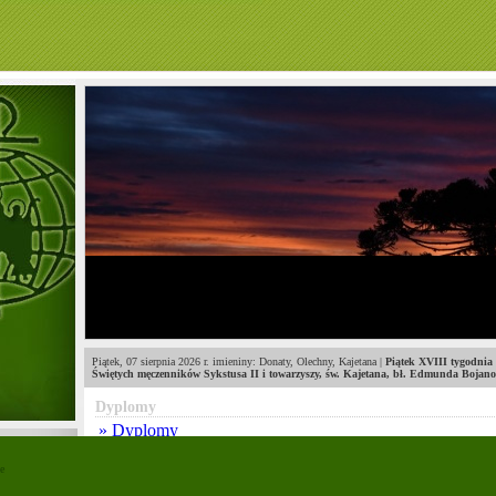
Piątek, 07 sierpnia 2026 r.
imieniny: Donaty, Olechny, Kajetana
|
Piątek XVIII tygodnia
Świętych męczenników Sykstusa II i towarzyszy, św. Kajetana, bł. Edmunda Bojan
Dyplomy
»
Dyplomy
e
projektowanie stron szczecin