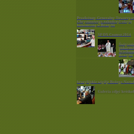
Przełożony Generalny Towarzys
Chrystusowego zakończył wizytę
kanoniczną w Brazylii
SP DX Contest 2014
Święceni
pokarm
Wielkan
Brazylii
brazylijskie wigilje Bożego Naro
Galeria zdjęć krótk